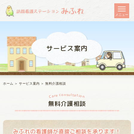
サービス案内
ホーム
＞ サービス案内 ＞ 無料介護相談
c
u
l
o
s
n
t
e
a
t
r
i
o
a
C
n
無料介護相談
みふれの看護師が直接ご相談を承ります！