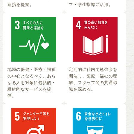
連携を提案。
フ・学生指導に活用。
地域の保健・医療・福祉
定期的に社内で勉強会を
の中心となるべく、あら
開催し、医療・福祉の理
ゆる人を対象に包括的・
解、スタッフ間の共通認
継続的なサービスを提
識を深める。
供。