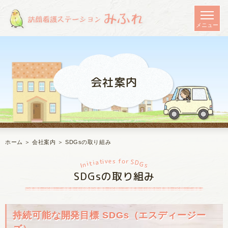
会社案内
ホーム
＞ 会社案内 ＞ SDGsの取り組み
v
r
o
e
f
s
t
i
a
S
D
i
t
i
G
n
s
I
SDGsの取り組み
持続可能な開発目標 SDGs（エスディージー